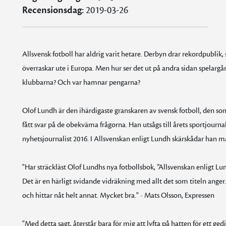
Recensionsdag:
2019-03-26
Allsvensk fotboll har aldrig varit hetare. Derbyn drar rekordpublik
överraskar ute i Europa. Men hur ser det ut på andra sidan spelar
klubbarna? Och var hamnar pengarna?
Olof Lundh är den ihärdigaste granskaren av svensk fotboll, den so
fått svar på de obekväma frågorna. Han utsågs till årets sportjourna
nyhetsjournalist 2016. I Allsvenskan enligt Lundh skärskådar han mak
"Har sträckläst Olof Lundhs nya fotbollsbok, ”Allsvenskan enligt L
Det är en härligt svidande vidräkning med allt det som titeln anger.
och hittar nåt helt annat. Mycket bra." - Mats Olsson, Expressen
"Med detta sagt, återstår bara för mig att lyfta på hatten för ett g