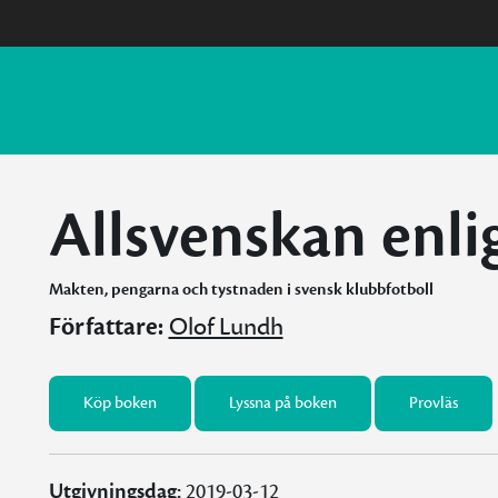
Allsvenskan enli
Makten, pengarna och tystnaden i svensk klubbfotboll
Författare:
Olof Lundh
Köp boken
Lyssna på boken
Provläs
Utgivningsdag:
2019-03-12