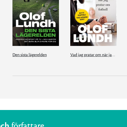
Den sista lägerelden
Vad jag pratar om när jag pratar om fotboll
och
författare