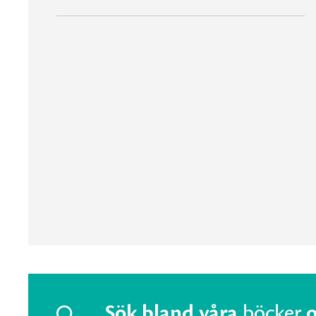
Sök bland våra
böcker