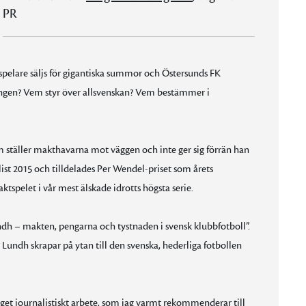
PR
, spelare säljs för gigantiska summor och Östersunds FK
gången? Vem styr över allsvenskan? Vem bestämmer i
m ställer makthavarna mot väggen och inte ger sig förrän han
list 2015 och tilldelades Per Wendel-priset som årets
tspelet i vår mest älskade idrotts högsta serie.
undh – makten, pengarna och tystnaden i svensk klubbfotboll”.
 Lundh skrapar på ytan till den svenska, hederliga fotbollen
ediget journalistiskt arbete, som jag varmt rekommenderar till