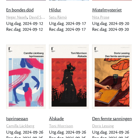
En bondes död
Hildur
Mistelmysteriet
,
Negar Naseh
David Sandström
Satu Rämö
Nita Prose
Utg.dag. 2024-09-12
Utg.dag. 2024-09-17
Utg.dag. 2024-09-20
Rec.dag. 2024-09-12
Rec.dag. 2024-09-17
Rec.dag. 2024-09-20
Isprinsessan
Älskade
Den femte sanningen
Camilla Läckberg
Toni Morrison
Doris Lessing
Utg.dag. 2024-09-26
Utg.dag. 2024-09-26
Utg.dag. 2024-09-26