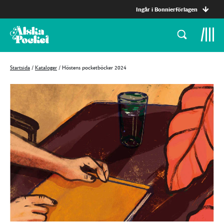
Ingår i Bonnierförlagen
Startsida
/
Kataloger
/
Höstens pocketböcker 2024