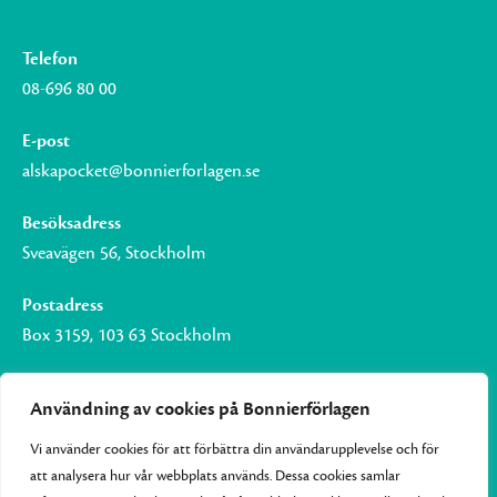
Telefon
08-696 80 00
E-post
alskapocket@bonnierforlagen.se
Besöksadress
Sveavägen 56, Stockholm
Postadress
Box 3159, 103 63 Stockholm
Användning av cookies på Bonnierförlagen
Vi använder cookies för att förbättra din användarupplevelse och för
Om Bonnierförlagen
att analysera hur vår webbplats används. Dessa cookies samlar
Cookies