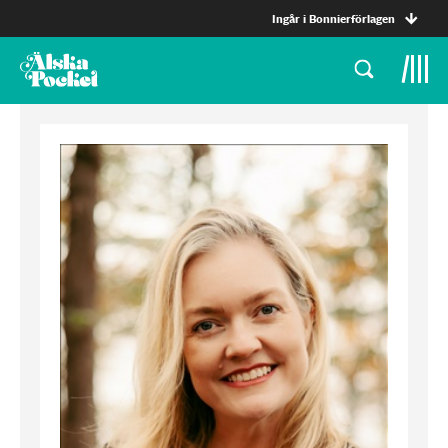
Ingår i Bonnierförlagen