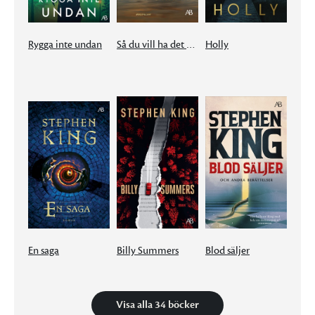
Rygga inte undan
Så du vill ha det mörkare
Holly
En saga
Billy Summers
Blod säljer
Visa alla 34 böcker