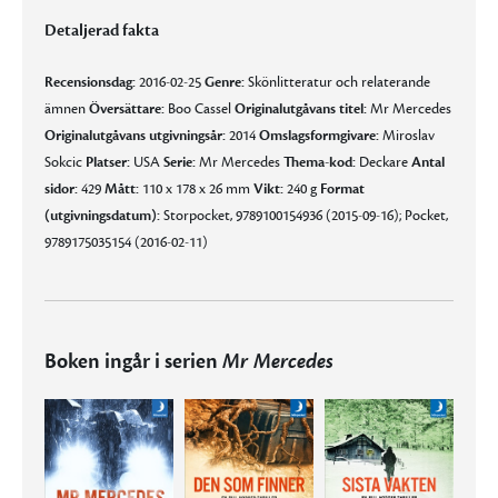
Detaljerad fakta
Recensionsdag:
2016-02-25
Genre:
Skönlitteratur och relaterande
ämnen
Översättare:
Boo Cassel
Originalutgåvans titel:
Mr Mercedes
Originalutgåvans utgivningsår:
2014
Omslagsformgivare:
Miroslav
Sokcic
Platser:
USA
Serie:
Mr Mercedes
Thema-kod:
Deckare
Antal
sidor:
429
Mått:
110 x 178 x 26 mm
Vikt:
240 g
Format
(utgivningsdatum):
Storpocket, 9789100154936 (2015-09-16); Pocket,
9789175035154 (2016-02-11)
Boken ingår i serien
Mr Mercedes