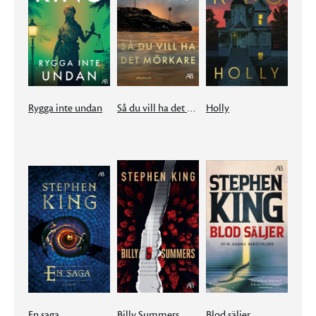
Rygga inte undan
Så du vill ha det mörkare
Holly
En saga
Billy Summers
Blod säljer