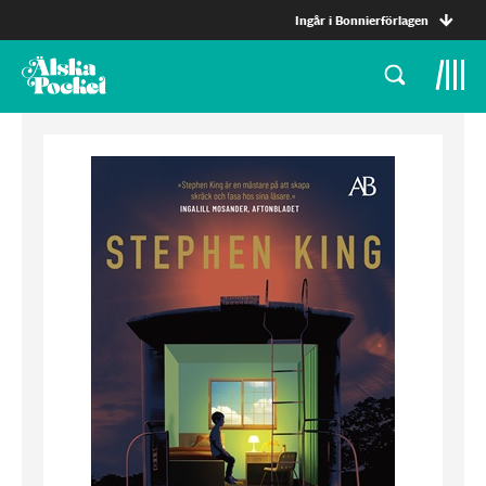
Ingår i Bonnierförlagen