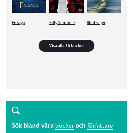
En saga
Billy Summers
Blod säljer
Visa alla 36 böcker
Sök bland våra
böcker
och
författare