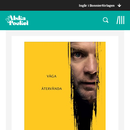
Ingår i Bonnierförlagen