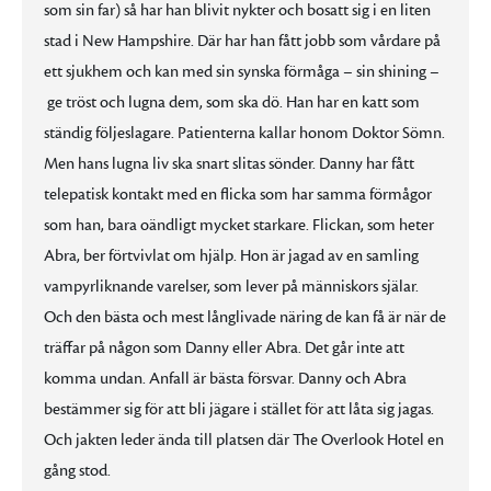
som sin far) så har han blivit nykter och bosatt sig i en liten
stad i New Hampshire. Där har han fått jobb som vårdare på
ett sjukhem och kan med sin synska förmåga – sin shining –
ge tröst och lugna dem, som ska dö. Han har en katt som
ständig följeslagare. Patienterna kallar honom Doktor Sömn.
Men hans lugna liv ska snart slitas sönder. Danny har fått
telepatisk kontakt med en flicka som har samma förmågor
som han, bara oändligt mycket starkare. Flickan, som heter
Abra, ber förtvivlat om hjälp. Hon är jagad av en samling
vampyrliknande varelser, som lever på människors själar.
Och den bästa och mest långlivade näring de kan få är när de
träffar på någon som Danny eller Abra. Det går inte att
komma undan. Anfall är bästa försvar. Danny och Abra
bestämmer sig för att bli jägare i stället för att låta sig jagas.
Och jakten leder ända till platsen där The Overlook Hotel en
gång stod.