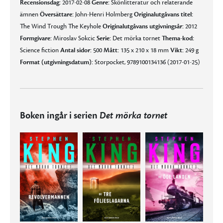
Recensionsdag:
2017-02-08
Genre:
Skönlitteratur och relaterande
ämnen
Översättare:
John-Henri Holmberg
Originalutgåvans titel:
The Wind Trough The Keyhole
Originalutgåvans utgivningsår:
2012
Formgivare:
Miroslav Sokcic
Serie:
Det mörka tornet
Thema-kod:
Science fiction
Antal sidor:
500
Mått:
135 x 210 x 18 mm
Vikt:
249 g
Format (utgivningsdatum):
Storpocket, 9789100134136 (2017-01-25)
Boken ingår i serien
Det mörka tornet