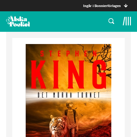
Ingår i Bonnierförlagen