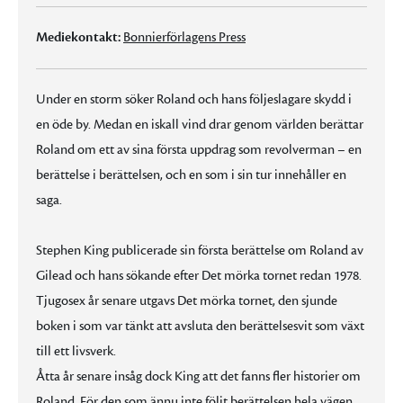
Mediekontakt:
Bonnierförlagens Press
Under en storm söker Roland och hans följeslagare skydd i
en öde by. Medan en iskall vind drar genom världen berättar
Roland om ett av sina första uppdrag som revolverman – en
berättelse i berättelsen, och en som i sin tur innehåller en
saga.
Stephen King publicerade sin första berättelse om Roland av
Gilead och hans sökande efter Det mörka tornet redan 1978.
Tjugosex år senare utgavs Det mörka tornet, den sjunde
boken i som var tänkt att avsluta den berättelsesvit som växt
till ett livsverk.
Åtta år senare insåg dock King att det fanns fler historier om
Roland. För den som ännu inte följt berättelsen hela vägen