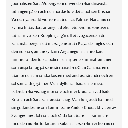
journalisten Sara Moberg, som driver den skandinaviska
tidningen på ön och den norske före detta polisen Kristian
Wede, nyanställd vid konsulatet i Las Palmas. När ännu en
kvinna hittas död, arrangerad efter ett berömt konstverk,
tätnar mystiken. Kopplingar går till ett yogacenter i de
kanariska bergen, ett massageinstitut i Playa del inglés, och
den norska sjömanskyrkan i Arguineguin. En mörkare
himmel är den första boken i en ny serie kriminalromaner
som utspelar sig på semesterparadiset Gran Canaria, en ö
utanför den afrikanska kusten med ändlösa stränder och en
sol som aldrig går ner. Men idyllen är bara en fernissa,
baksidan ska visa sig mörkare och mer brutal än vad både
Kristian och Sara kan föreställa sig. Mari Jungstedt har med
sin gotlandsserie om kommissarie Anders Knutas blivit en av
Sveriges mest folkkära och sålda författare. Tillsammans
med den norske författaren Ruben Eliassen skriver hon nu en