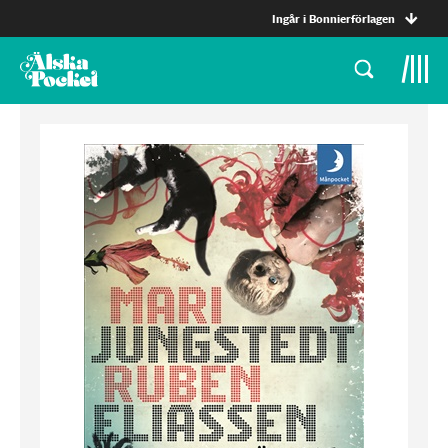
Ingår i Bonnierförlagen