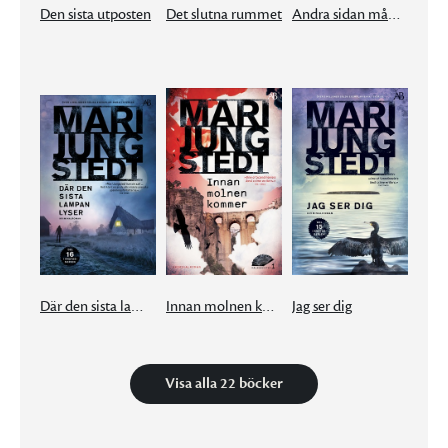
Den sista utposten
Det slutna rummet
Andra sidan månen
Där den sista lampan lyser
Innan molnen kommer
Jag ser dig
Visa alla 22 böcker