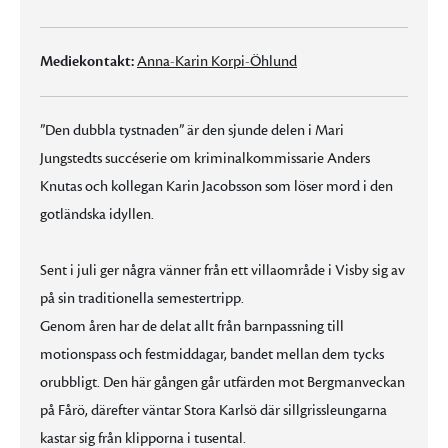
Mediekontakt:
Anna-Karin Korpi-Öhlund
”Den dubbla tystnaden” är den sjunde delen i Mari
Jungstedts succéserie om kriminalkommissarie Anders
Knutas och kollegan Karin Jacobsson som löser mord i den
gotländska idyllen.
Sent i juli ger några vänner från ett villaområde i Visby sig av
på sin traditionella semestertripp.
Genom åren har de delat allt från barnpassning till
motionspass och festmiddagar, bandet mellan dem tycks
orubbligt. Den här gången går utfärden mot Bergmanveckan
på Fårö, därefter väntar Stora Karlsö där sillgrissleungarna
kastar sig från klipporna i tusental.