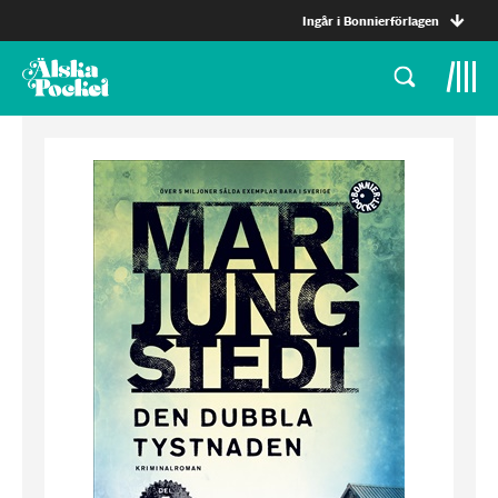
Ingår i Bonnierförlagen