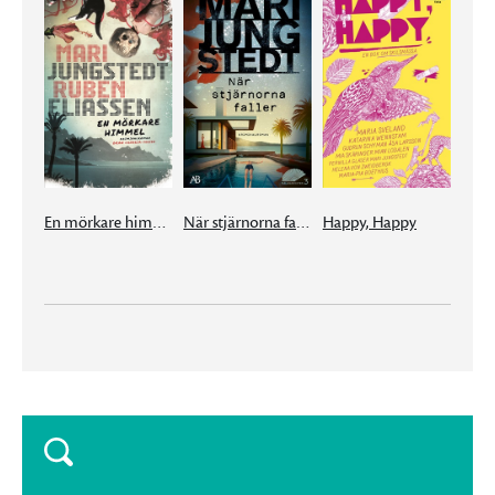
En mörkare himmel
När stjärnorna faller
Happy, Happy