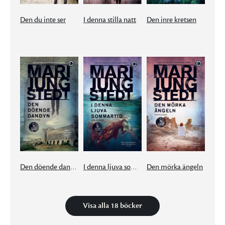
Den du inte ser
I denna stilla natt
Den inre kretsen
Den döende dandyn
I denna ljuva sommartid
Den mörka ängeln
Visa alla 18 böcker