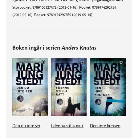
350
Mått:
110 x 178 x 23 mm
Vikt:
187 g
Format (utgivningsdatum):
Storpocket, 9789100127572 (2012-01-16); Pocket, 9789174292534
(2012-05-10); Pocket, 9789174297669 (2019-05-14)
Boken ingår i serien
Anders Knutas
Den du inte ser
I denna stilla natt
Den inre kretsen