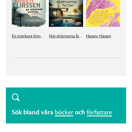
En mörkare himmel
När stjärnorna faller
Happy, Happy
Sök bland våra
böcker
och
författare