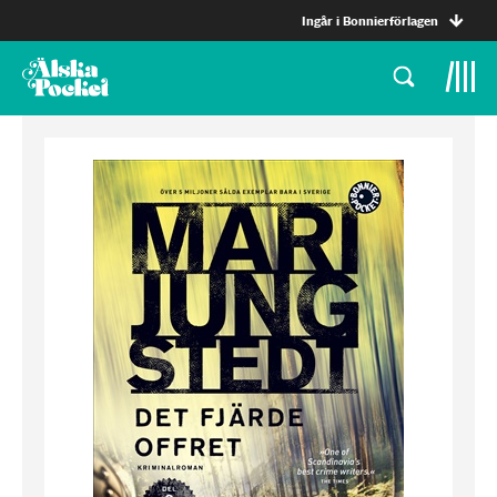
Ingår i Bonnierförlagen