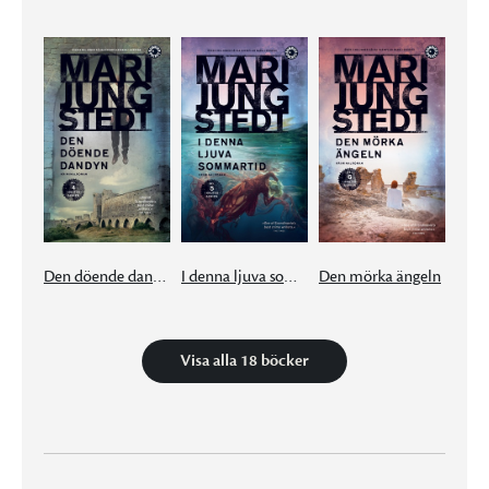
Den döende dandyn
I denna ljuva sommartid
Den mörka ängeln
Visa alla 18 böcker