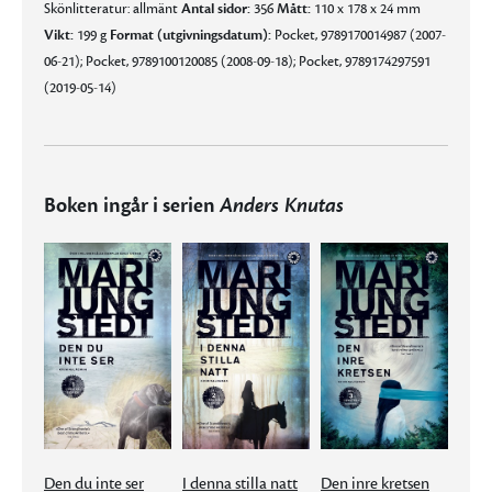
Skönlitteratur: allmänt
Antal sidor:
356
Mått:
110 x 178 x 24 mm
Vikt:
199 g
Format (utgivningsdatum):
Pocket, 9789170014987 (2007-
06-21); Pocket, 9789100120085 (2008-09-18); Pocket, 9789174297591
(2019-05-14)
Boken ingår i serien
Anders Knutas
Den du inte ser
I denna stilla natt
Den inre kretsen