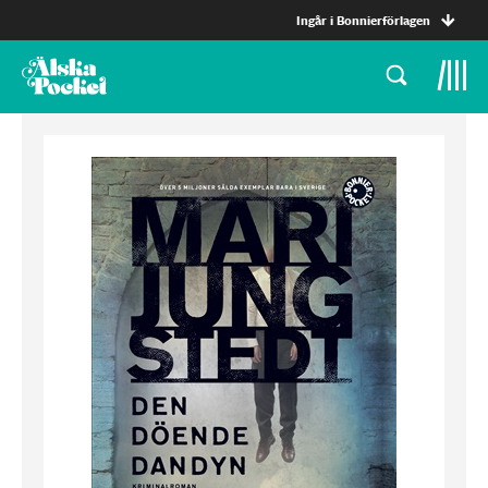
Ingår i Bonnierförlagen