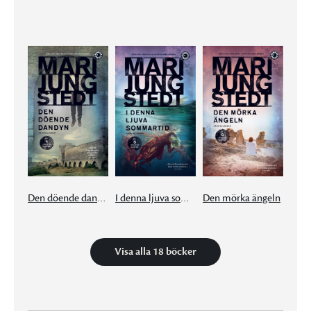
Den döende dandyn
I denna ljuva sommartid
Den mörka ängeln
Visa alla 18 böcker