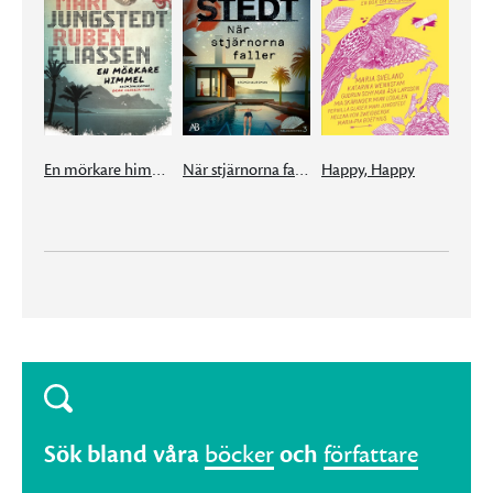
En mörkare himmel
När stjärnorna faller
Happy, Happy
Sök bland våra
böcker
och
författare