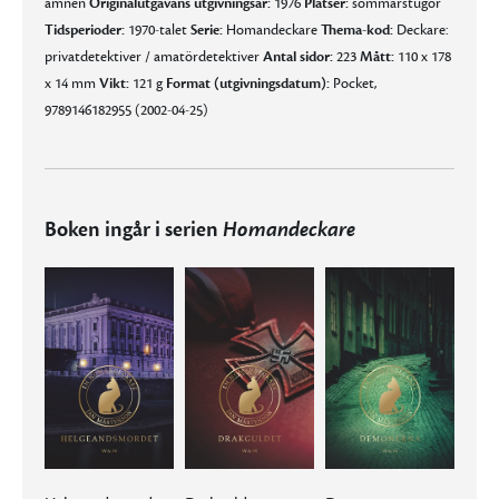
ämnen
Originalutgåvans utgivningsår:
1976
Platser:
sommarstugor
Tidsperioder:
1970-talet
Serie:
Homandeckare
Thema-kod:
Deckare:
privatdetektiver / amatördetektiver
Antal sidor:
223
Mått:
110 x 178
x 14 mm
Vikt:
121 g
Format (utgivningsdatum):
Pocket,
9789146182955 (2002-04-25)
Boken ingår i serien
Homandeckare