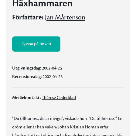
Häxhammaren
Författare:
Jan Mårtenson
Lyssna på boken
Utgivningsdag:
2002-04-25
Recensionsdag:
2002-04-25
Mediekontakt:
Thérèse Cederblad
"Du tillhör oss, du är invigd", viskade hon. "Du tillhör oss." En
dröm eller är han vaken? Johan Kristian Homan erfar
hårdhänt att ockultism och djävulsdyrkan inte är en oskyldig