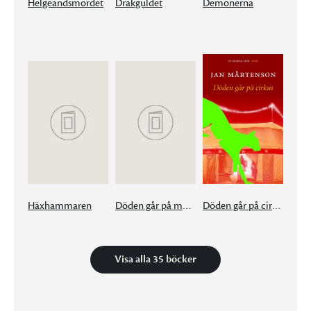
Helgeandsmordet
Drakguldet
Demonerna
Häxhammaren
Döden går på museum
Döden går på cirkus
Visa alla 35 böcker