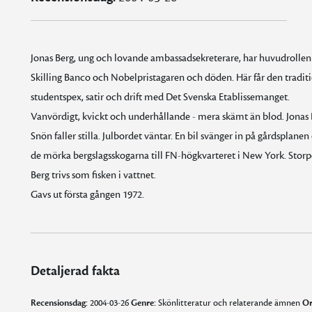
Jonas Berg, ung och lovande ambassadsekreterare, har huvudrollen i
Skilling Banco och Nobelpristagaren och döden. Här får den tradit
studentspex, satir och drift med Det Svenska Etablissemanget.
Vanvördigt, kvickt och underhållande - mera skämt än blod. Jonas 
Snön faller stilla. Julbordet väntar. En bil svänger in på gårdsplan
de mörka bergslagsskogarna till FN-högkvarteret i New York. Storpo
Berg trivs som fisken i vattnet.
Gavs ut första gången 1972.
Detaljerad fakta
Recensionsdag:
2004-03-26
Genre:
Skönlitteratur och relaterande ämnen
Or