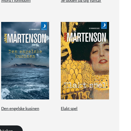
Mord i lönndom
Se döden på dig väntar
Den engelske kusinen
Elakt spel