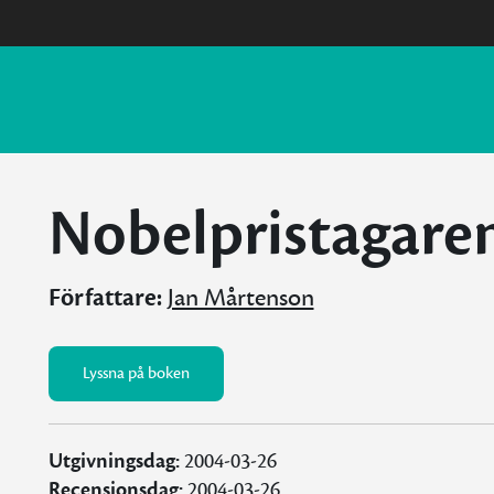
Nobelpristagare
Författare:
Jan Mårtenson
Lyssna på boken
Utgivningsdag:
2004-03-26
Recensionsdag:
2004-03-26