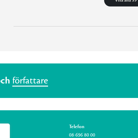
Visa alla 39
och
författare
Telefon
08-696 80 00