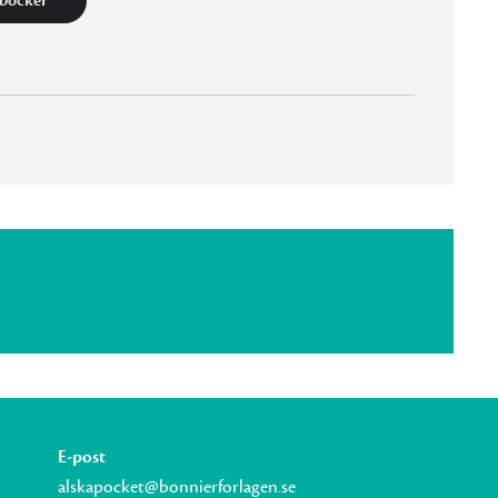
 böcker
E-post
alskapocket@bonnierforlagen.se