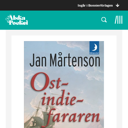
Ingår i Bonnierförlagen