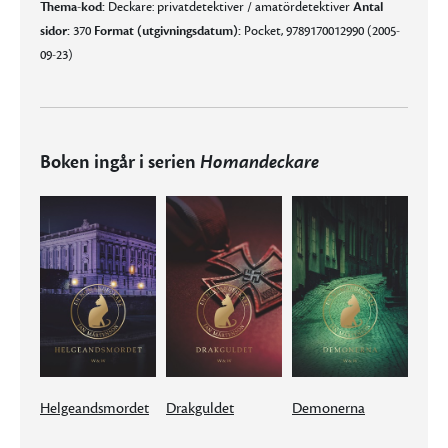
Thema-kod:
Deckare: privatdetektiver / amatördetektiver
Antal
sidor:
370
Format (utgivningsdatum):
Pocket, 9789170012990 (2005-
09-23)
Boken ingår i serien
Homandeckare
Helgeandsmordet
Drakguldet
Demonerna