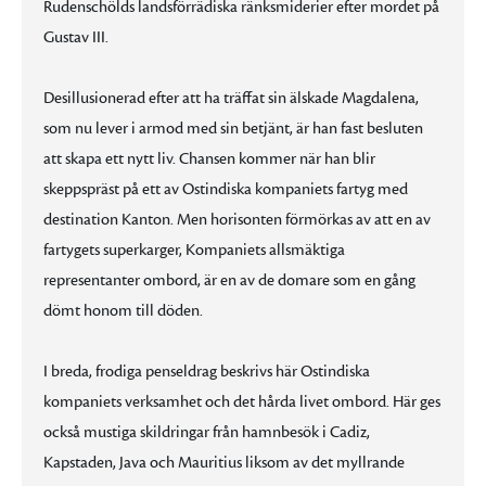
Rudenschölds landsförrädiska ränksmiderier efter mordet på
Gustav III.
Desillusionerad efter att ha träffat sin älskade Magdalena,
som nu lever i armod med sin betjänt, är han fast besluten
att skapa ett nytt liv. Chansen kommer när han blir
skeppspräst på ett av Ostindiska kompaniets fartyg med
destination Kanton. Men horisonten förmörkas av att en av
fartygets superkarger, Kompaniets allsmäktiga
representanter ombord, är en av de domare som en gång
dömt honom till döden.
I breda, frodiga penseldrag beskrivs här Ostindiska
kompaniets verksamhet och det hårda livet ombord. Här ges
också mustiga skildringar från hamnbesök i Cadiz,
Kapstaden, Java och Mauritius liksom av det myllrande