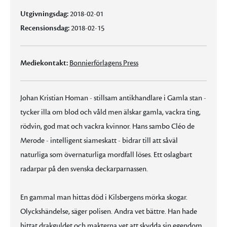
Utgivningsdag:
2018-02-01
Recensionsdag:
2018-02-15
Mediekontakt:
Bonnierförlagens Press
Johan Kristian Homan - stillsam antikhandlare i Gamla stan -
tycker illa om blod och våld men älskar gamla, vackra ting,
rödvin, god mat och vackra kvinnor. Hans sambo Cléo de
Merode - intelligent siameskatt - bidrar till att såväl
naturliga som övernaturliga mordfall löses. Ett oslagbart
radarpar på den svenska deckarparnassen.
En gammal man hittas död i Kilsbergens mörka skogar.
Olyckshändelse, säger polisen. Andra vet bättre. Han hade
hittat drakguldet och makterna vet att skydda sin egendom.