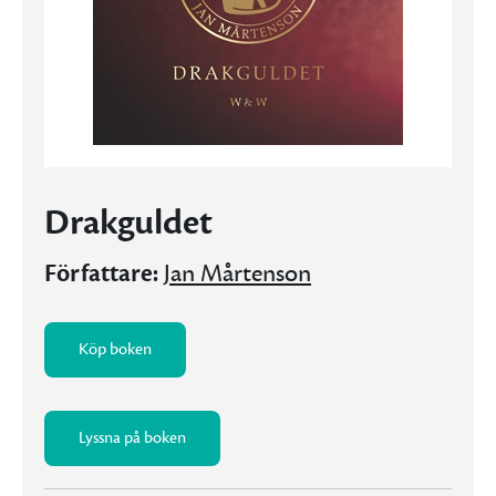
Drakguldet
Författare:
Jan Mårtenson
Köp boken
Lyssna på boken