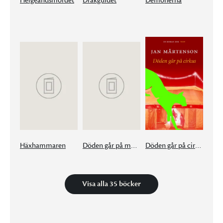
Helgeandsmordet
Drakguldet
Demonerna
Häxhammaren
Döden går på museum
Döden går på cirkus
Visa alla 35 böcker