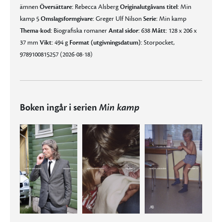
ämnen
Översättare:
Rebecca Alsberg
Originalutgåvans titel:
Min
kamp 5
Omslagsformgivare:
Greger Ulf Nilson
Serie:
Min kamp
Thema-kod:
Biografiska romaner
Antal sidor:
638
Mått:
128 x 206 x
37 mm
Vikt:
494 g
Format (utgivningsdatum):
Storpocket,
9789100815257 (2026-08-18)
Boken ingår i serien
Min kamp