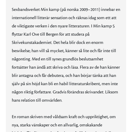
Sexbandsverket Min kamp (på norska 2009–2011) innebar en
internationell litterär sensation och räknas idag som ett att
de viktigaste verken i den nyare litteraturen. I Min kamp 5
flyttar Karl Ove till Bergen för att studera på
Skrivekunstakademiet. Det hela blir dock en enorm
besvikelse; han vill så mycket, känner så lite och får inte till
någonting. Med en till synes grundlös beslutsamhet
fortsätter han ändå att skriva och läsa. Flera av de han känner
blir antagna och får debutera, och han börjar tänka att han
själv på sin höjd kan bli en habil litteraturskribent, men inte
någon riktig författare. Gradvis förändras skrivandet. Liksom
hans relation till omvärlden.
En roman skriven med våldsam kraft och uppriktighet, om
nya, starka vänskaper och en allvarlig, omskakande