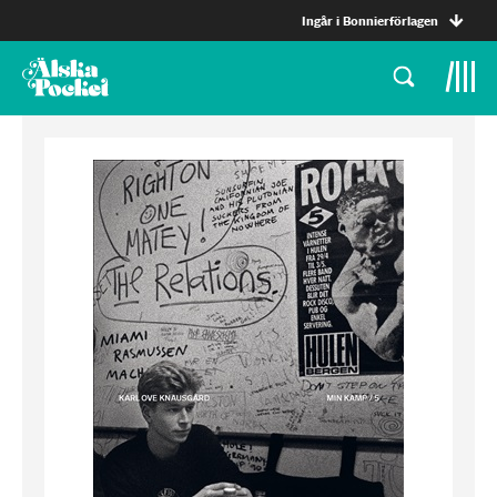
Ingår i Bonnierförlagen