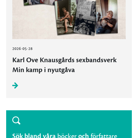
2026-05-28
Karl Ove Knausgårds sexbandsverk
Min kamp i nyutgåva
Sök bland våra
böcker
och
författare