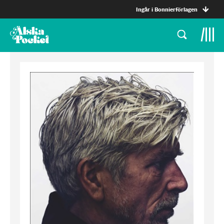
Ingår i Bonnierförlagen