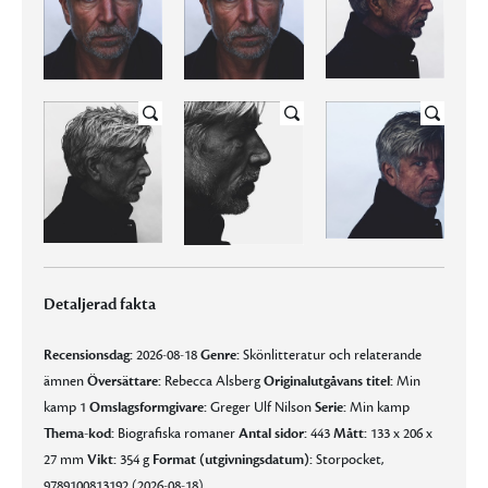
Detaljerad fakta
Recensionsdag:
2026-08-18
Genre:
Skönlitteratur och relaterande
ämnen
Översättare:
Rebecca Alsberg
Originalutgåvans titel:
Min
kamp 1
Omslagsformgivare:
Greger Ulf Nilson
Serie:
Min kamp
Thema-kod:
Biografiska romaner
Antal sidor:
443
Mått:
133 x 206 x
27 mm
Vikt:
354 g
Format (utgivningsdatum):
Storpocket,
9789100813192 (2026-08-18)