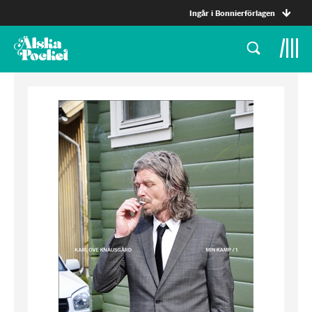
Ingår i Bonnierförlagen