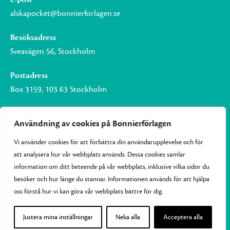
alskapocket@bonnierforlagen.se
Besöksadress
Sveavägen 56, Stockholm
Postadress
Box 3159, 103 63 Stockholm
Användning av cookies på Bonnierförlagen
Vi använder cookies för att förbättra din användarupplevelse och för
Om Bonnierförlagen
att analysera hur vår webbplats används. Dessa cookies samlar
Cookies
information om ditt beteende på vår webbplats, inklusive vilka sidor du
besöker och hur länge du stannar. Informationen används för att hjälpa
Integritetspolicy
oss förstå hur vi kan göra vår webbplats bättre för dig.
Justera mina inställningar
Neka alla
Acceptera alla