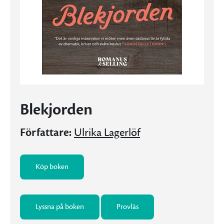
Blekjorden
Författare:
Ulrika Lagerlöf
Köp boken
Lyssna på boken
Provläs