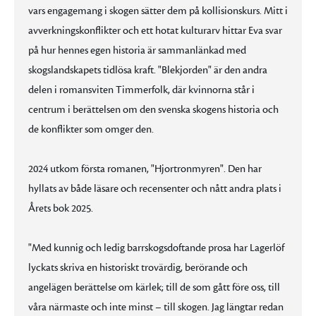
vars engagemang i skogen sätter dem på kollisionskurs. Mitt i
avverkningskonflikter och ett hotat kulturarv hittar Eva svar
på hur hennes egen historia är sammanlänkad med
skogslandskapets tidlösa kraft. "Blekjorden" är den andra
delen i romansviten Timmerfolk, där kvinnorna står i
centrum i berättelsen om den svenska skogens historia och
de konflikter som omger den.
2024 utkom första romanen, "Hjortronmyren". Den har
hyllats av både läsare och recensenter och nått andra plats i
Årets bok 2025.
"Med kunnig och ledig barrskogsdoftande prosa har Lagerlöf
lyckats skriva en historiskt trovärdig, berörande och
angelägen berättelse om kärlek; till de som gått före oss, till
våra närmaste och inte minst – till skogen. Jag längtar redan