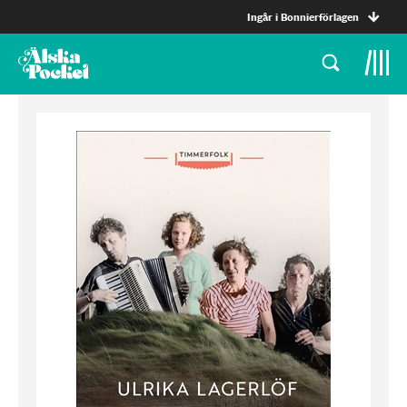
Ingår i Bonnierförlagen