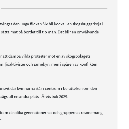
vingas den unga flickan Siv bli kocka i en skogshuggarkoja i
h sätta mat på bordet till tio män. Det blir en omvälvande
ör att dämpa vilda protester mot en av skogsbolagets
iljöaktivister och samebyn, men i spåren av konflikten
nsvit där kvinnorna står i centrum i berättelsen om den
gs till en andra plats i Årets bok 2025.
äl fram de olika generationernas och gruppernas resonemang
"