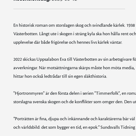
En historisk roman om storslagen skog och svindlande kärlek. 1938 t
Västerbotten. Långt ute i skogen i sträng kyla ska hon hålla rent oc
upplevelse där både frigörelse och hennes livs kärlek väntar.
2022 skickas Uppsalabon Eva till Västerbotten av sin arbetsgivare f
avverkningar. När motsättningarna skärps måste hon möta media, m
hittar hon också ledtrådar till sin egen släkthistoria.
"Hjortronmyren" är den första delen i serien "Timmerfolk", en roma
storslagna svenska skogen och de konflikter som omger den. Den utså
”Porträtten är fina, djupa och inkännande och karaktärerna bär v
och världsbild: det som bygger en tid, en epok.” Sundsvalls Tidning 