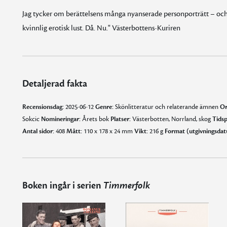
Jag tycker om berättelsens många nyanserade personporträtt – och 
kvinnlig erotisk lust. Då. Nu." Västerbottens-Kuriren
Detaljerad fakta
Recensionsdag:
2025-06-12
Genre:
Skönlitteratur och relaterande ämnen
Or
Sokcic
Nomineringar:
Årets bok
Platser:
Västerbotten, Norrland, skog
Tidsp
Antal sidor:
408
Mått:
110 x 178 x 24 mm
Vikt:
216 g
Format (utgivningsdat
Boken ingår i serien
Timmerfolk