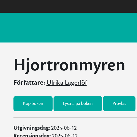
Hjortronmyren
Författare:
Ulrika Lagerlöf
Köp boken
Lyssna på boken
Provläs
Utgivningsdag:
2025-06-12
Recensionsdag:
2025-06-12