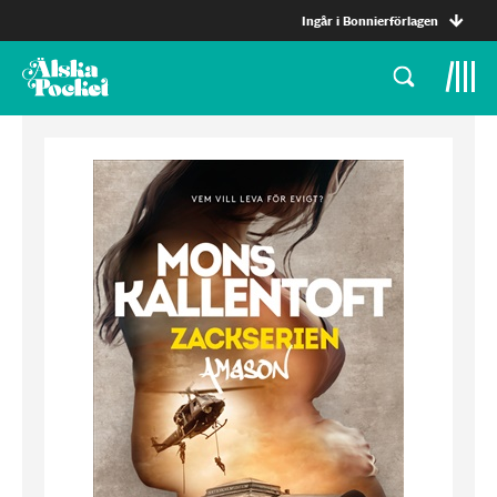
Ingår i Bonnierförlagen