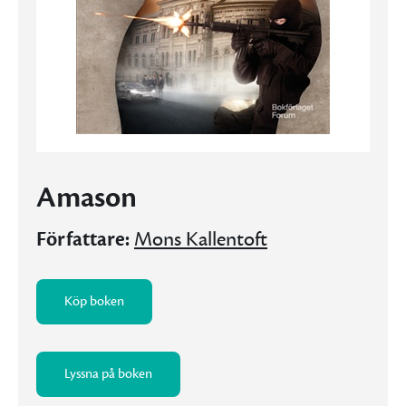
Amason
Författare:
Mons Kallentoft
Köp boken
Lyssna på boken