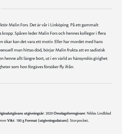
tör Malin Fors. Det är vår i Linköping. På ett gammalt
 kropp. Spåren leder Malin Fors och hennes kollegor i flera
en ökar kan det vara ett motiv. Eller har mordet med hans
exuell man hittas död, börjar Malin frukta att en sadistisk
 henne allt längre bort, ut i en värld av hänsynslös girighet.
eter som hon förgäves försöker fly ifrån.
iginalutgåvans utgivningsår:
2020
Omslagsformgivare:
Niklas Lindblad
2 mm
Vikt:
180 g
Format (utgivningsdatum):
Storpocket,