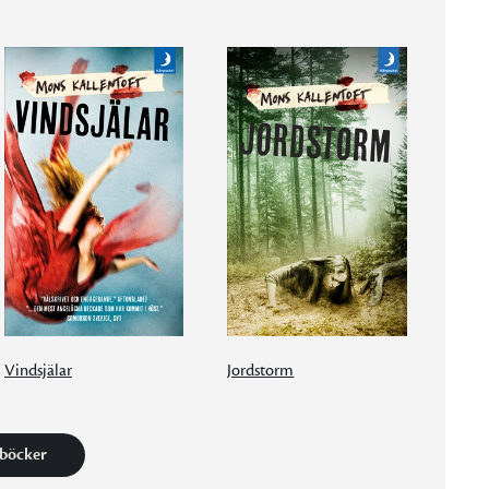
Vindsjälar
Jordstorm
 böcker