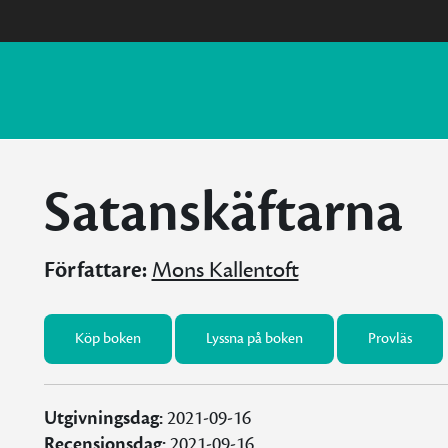
Satanskäftarna
Författare:
Mons Kallentoft
Köp boken
Lyssna på boken
Provläs
Utgivningsdag:
2021-09-16
Recensionsdag:
2021-09-16