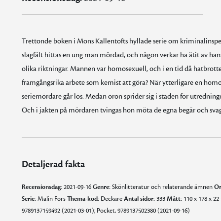
Trettonde boken i Mons Kallentofts hyllade serie om kriminalinspek
slagfält hittas en ung man mördad, och någon verkar ha ätit av hans
olika riktningar. Mannen var homosexuell, och i en tid då hatbrott
framgångsrika arbete som kemist att göra? När ytterligare en homos
seriemördare går lös. Medan oron sprider sig i staden för utredningen
Och i jakten på mördaren tvingas hon möta de egna begär och svagh
Detaljerad fakta
Recensionsdag:
2021-09-16
Genre:
Skönlitteratur och relaterande ämnen
Or
Serie:
Malin Fors
Thema-kod:
Deckare
Antal sidor:
333
Mått:
110 x 178 x 2
9789137159492 (2021-03-01); Pocket, 9789137502380 (2021-09-16)