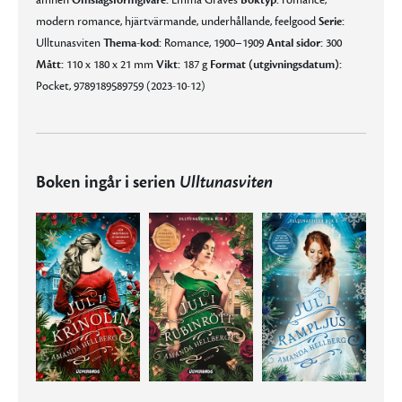
ämnen
Omslagsformgivare:
Emma Graves
Boktyp:
romance,
modern romance, hjärtvärmande, underhållande, feelgood
Serie:
Ulltunasviten
Thema-kod:
Romance, 1900–1909
Antal sidor:
300
Mått:
110 x 180 x 21 mm
Vikt:
187 g
Format (utgivningsdatum):
Pocket, 9789189589759 (2023-10-12)
Boken ingår i serien
Ulltunasviten