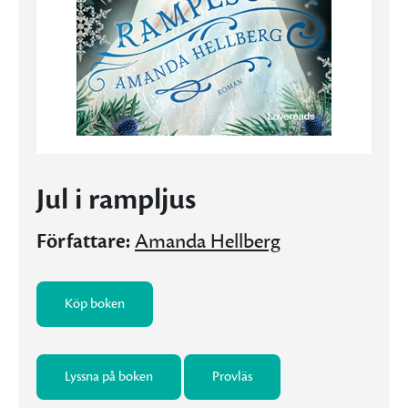
Jul i rampljus
Författare:
Amanda Hellberg
Köp boken
Lyssna på boken
Provläs