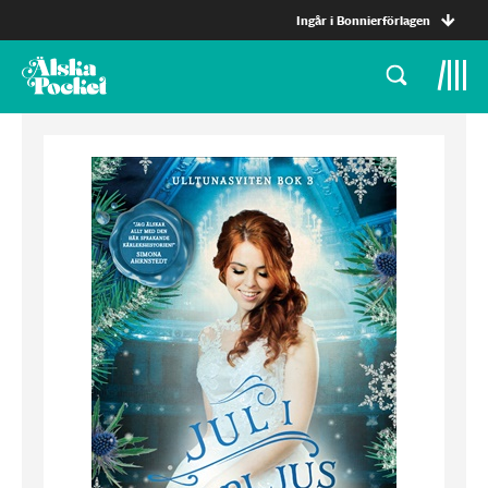
Ingår i Bonnierförlagen