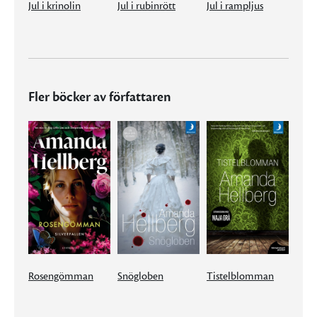
Jul i krinolin
Jul i rubinrött
Jul i rampljus
Fler böcker av författaren
Rosengömman
Snögloben
Tistelblomman