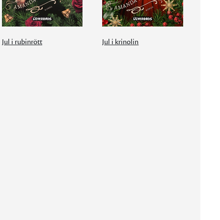
Jul i rubinrött
Jul i krinolin