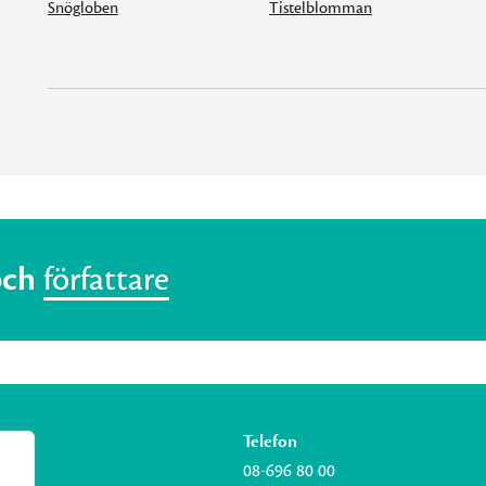
Snögloben
Tistelblomman
och
författare
Telefon
08-696 80 00