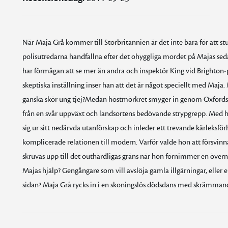
När Maja Grå kommer till Storbritannien är det inte bara för att st
polisutredarna handfallna efter det ohyggliga mordet på Majas s
har förmågan att se mer än andra och inspektör King vid Brighton-
skeptiska inställning inser han att det är något speciellt med Maja. M
ganska skör ung tjej?Medan höstmörkret smyger in genom Oxfords grä
från en svår uppväxt och landsortens bedövande strypgrepp. Med h
sig ur sitt nedärvda utanförskap och inleder ett trevande kärleks
komplicerade relationen till modern. Varför valde hon att försvinna
skruvas upp till det outhärdligas gräns när hon förnimmer en öve
Majas hjälp? Gengångare som vill avslöja gamla illgärningar, eller 
sidan? Maja Grå rycks in i en skoningslös dödsdans med skrämman