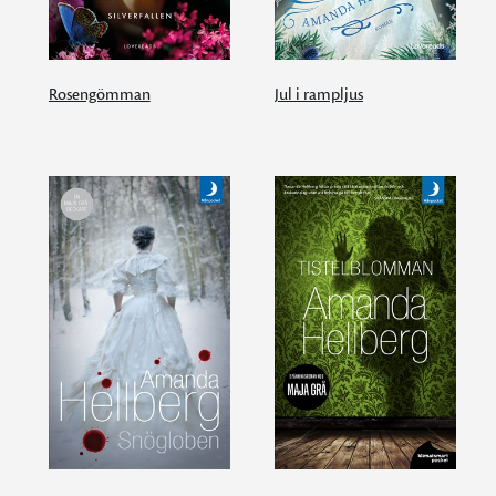
Rosengömman
Jul i rampljus