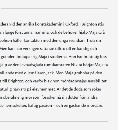
udera vid den anrika konstakademin i Oxford. I Brighton står
edan länge försvunna mamma, och de behöver hjälp.Maja Grå
polisen håller kontakten med den unga svenskan. Trots sin
en kan han verkligen sätta sin tilltro till en känslig och
nder fördjupar sig Maja i studierna. Hon har brutit sig loss
jälp av den levnadsglada rumskamraten Nikita börjar Maja ta
förhållande med oljemålaren Jack. Men Maja grubblar på den
 till Brighton, och varför blev hon mördad?Majas sensibilitet
rnaturlig närvaro på elevhemmet. Är det de döda som söker
en oberäknelig mor som försöker nå sin dotter från andra
de hemsökelser, häftig passion – och en gäckande mördare.