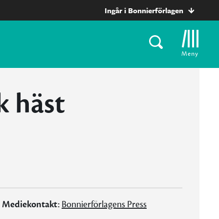
Ingår i Bonnierförlagen
Meny
k häst
Mediekontakt:
Bonnierförlagens Press