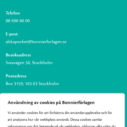
Telefon
08-696 80 00
E-post
alskapocket@bonnierforlagen.se
Besöksadress
Sveavägen 56, Stockholm
Postadress
Box 3159, 103 63 Stockholm
Användning av cookies på Bonnierförlagen
Vi använder cookies för att förbättra din användarupplevelse och för
Om Bonnierförlagen
att analysera hur vår webbplats används. Dessa cookies samlar
Cookies
information om ditt beteende på vår webbplats, inklusive vilka sidor du