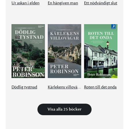
Ur askan i elden
En hängiven man
Ett nödvändigt slut
Dödlig tystnad
Kärlekens villovägar
Roten till det onda
Visa alla 25 böcker