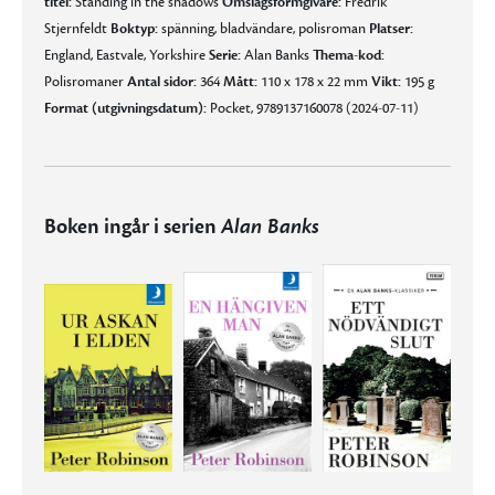
titel:
Standing in the shadows
Omslagsformgivare:
Fredrik
Stjernfeldt
Boktyp:
spänning, bladvändare, polisroman
Platser:
England, Eastvale, Yorkshire
Serie:
Alan Banks
Thema-kod:
Polisromaner
Antal sidor:
364
Mått:
110 x 178 x 22 mm
Vikt:
195 g
Format (utgivningsdatum):
Pocket, 9789137160078 (2024-07-11)
Boken ingår i serien
Alan Banks