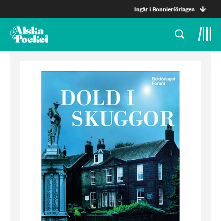
Ingår i Bonnierförlagen