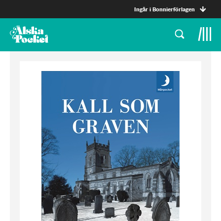
Ingår i Bonnierförlagen