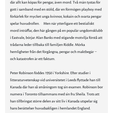
där allt kan köpas för pengar, även mord. Två män tystas för
gott i samband med en stöld, där en förmögen playboy med
förkärlek för mycket unga kvinnor, kokain och svarta pengar
spelar huvudrollen. Men när ytterligare ett bestialiskt
mord inträffar, den här gången på en populär ungdomsklubb
i Eastvale, börjar Alan Banks med stigande motvilja förstå att
trådarna leder tillbaka till familjen Riddle. Mörka
hemligheter från det förgångna, pengar och maktbegär −
och katastrofen är ett faktum.
Peter Robinson föddes 1950 i Yorkshire. Efter studier i
litteraturvetenskap vid universitetet i Leeds flyttade han till
Kanada där han så småningom tog sin examen. Robinson bor
numera i Toronto tillsammans med sin fru Sheila. Trots att
han tillbringat större delen av sitt liv i Kanada utspelar sig
hans berättelser huvudsakligen i hemlandet England.