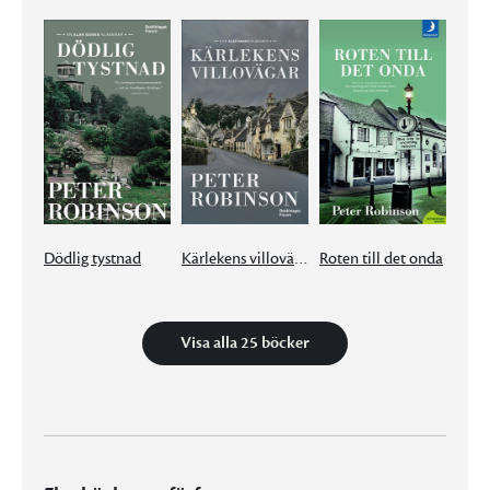
Dödlig tystnad
Kärlekens villovägar
Roten till det onda
Visa alla 25 böcker