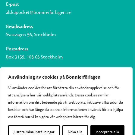
E-post
alskapocket@bonnierforlagen.se
Besöksadress
Sveavägen 56, Stockholm
Postadress
Box 3159, 103 63 Stockholm
Användning av cookies på Bonnierförlagen
Vi använder cookies för att förbättra din användarupplevelse och för
Om Bonnierförlagen
att analysera hur vår webbplats används. Dessa cookies samlar
Cookies
information om ditt beteende på vår webbplats, inklusive vilka sidor du
besöker och hur länge du stannar. Informationen används för att hjälpa
Integritetspolicy
oss förstå hur vi kan göra vår webbplats bättre för dig.
Justera mina inställningar
Neka alla
Acceptera alla