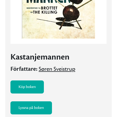
Kastanjemannen
Författare:
Søren Sveistrup
Köp boken
Lyssna på boken