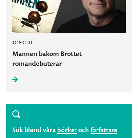
2019-01-28
Mannen bakom Brottet
romandebuterar
Sök bland våra
böcker
och
författare