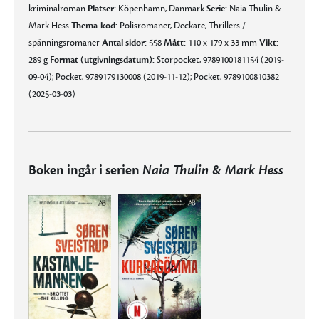
kriminalroman
Platser:
Köpenhamn, Danmark
Serie:
Naia Thulin &
Mark Hess
Thema-kod:
Polisromaner, Deckare, Thrillers /
spänningsromaner
Antal sidor:
558
Mått:
110 x 179 x 33 mm
Vikt:
289 g
Format (utgivningsdatum):
Storpocket, 9789100181154 (2019-
09-04); Pocket, 9789179130008 (2019-11-12); Pocket, 9789100810382
(2025-03-03)
Boken ingår i serien
Naia Thulin & Mark Hess