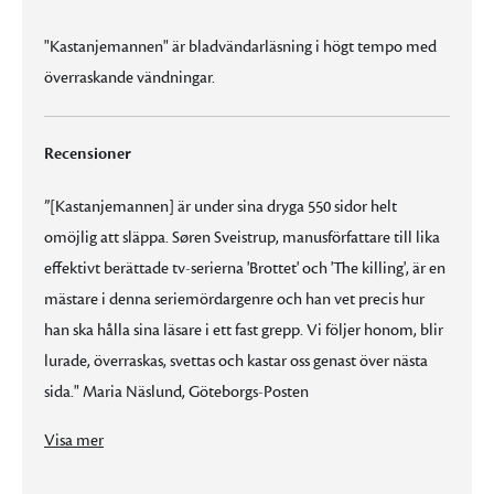
"Kastanjemannen" är bladvändarläsning i högt tempo med
överraskande vändningar.
Recensioner
”[Kastanjemannen] är under sina dryga 550 sidor helt
omöjlig att släppa. Søren Sveistrup, manusförfattare till lika
effektivt berättade tv-serierna 'Brottet' och 'The killing', är en
mästare i denna seriemördargenre och han vet precis hur
han ska hålla sina läsare i ett fast grepp. Vi följer honom, blir
lurade, överraskas, svettas och kastar oss genast över nästa
sida." Maria Näslund, Göteborgs-Posten
"... jag som satt så fängslad och vände sida efter sida i snabb takt. /.../ Detta är en roman man rinner igenom, i positiv bemärkelse. Den är välskriven och de dramatiska topparna kommer där de ska." Malin Krutmeijer, Aftonbladet
"'Kastanjemannen' är en svettig kamp mot klockan och själva definitionen av sträckläsning - helt omöjlig att släppa. Maria Näslund, Hallands Nyheter
"Det är en skickligt berättad intrig med åtskilliga vändningar, och en spännande seriemördarthriller." Lotta Olsson, Dagens Nyheter
”[Kastanjemannen] är under sina dryga 550 sidor helt omöjlig att släppa. Søren Sveistrup, manusförfattare till lika effektivt berättade tv-serierna 'Brottet' och 'The killing', är en mästare i denna seriemördargenre och han vet precis hur han ska hålla sina läsare i ett fast grepp. Vi följer honom, blir lurade, överraskas, svettas och kastar oss genast över nästa sida." Maria Näslund, Göteborgs-Posten
"A full-throttle thriller in the tradition of classic Stieg Larsson, drenched in atmosphere and charged with adrenaline. Buckle up. You'll gulp down every word. I loved this book.”
Visa mer