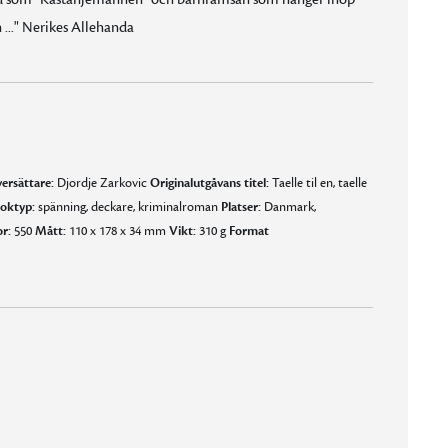
..." Nerikes Allehanda
ersättare:
Djordje Zarkovic
Originalutgåvans titel:
Taelle til en, taelle
oktyp:
spänning, deckare, kriminalroman
Platser:
Danmark,
r:
550
Mått:
110 x 178 x 34 mm
Vikt:
310 g
Format