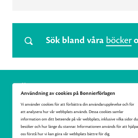
Sök bland våra
böcker
Användning av cookies på Bonnierförlagen
Vi använder cookies för att förbättra din användarupplevelse och för
att analysera hur vår webbplats används. Dessa cookies samlar
Vi samlar Bonnierförlagens pocketutgivning och ger varje
information om ditt beteende på vår webbplats, inklusive vilka sidor du
månad ut 10–15 nya efterlängtade titlar.
besöker och hur länge du stannar. Informationen används för att hjälpa
oss förstå hur vi kan göra vår webbplats bättre för dig.