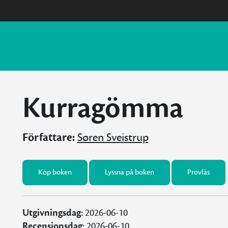
Kurragömma
Författare:
Søren Sveistrup
Köp boken
Lyssna på boken
Provläs
Utgivningsdag:
2026-06-10
Recensionsdag:
2026-06-10