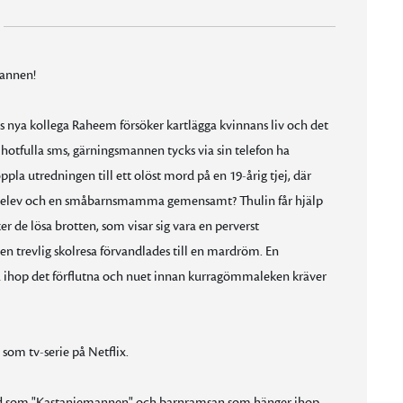
mannen!
 nya kollega Raheem försöker kartlägga kvinnans liv och det
 de hotfulla sms, gärningsmannen tycks via sin telefon ha
pla utredningen till ett olöst mord på en 19-årig tjej, där
asieelev och en småbarnsmamma gemensamt? Thulin får hjälp
de lösa brotten, som visar sig vara en perverst
n trevlig skolresa förvandlades till en mardröm. En
a ihop det förflutna och nuet innan kurragömmaleken kräver
om tv-serie på Netflix.
rad som "Kastanjemannen" och barnramsan som hänger ihop