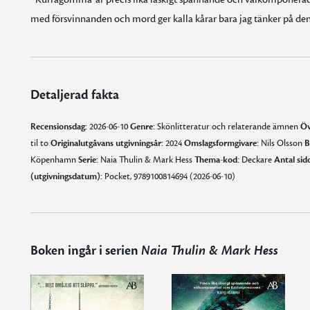
med försvinnanden och mord ger kalla kårar bara jag tänker på den 
Detaljerad fakta
Recensionsdag:
2026-06-10
Genre:
Skönlitteratur och relaterande ämnen
Öv
til to
Originalutgåvans utgivningsår:
2024
Omslagsformgivare:
Nils Olsson
B
Köpenhamn
Serie:
Naia Thulin & Mark Hess
Thema-kod:
Deckare
Antal sido
(utgivningsdatum):
Pocket, 9789100814694 (2026-06-10)
Boken ingår i serien
Naia Thulin & Mark Hess