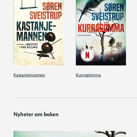
Kastanjemannen
Kurragömma
Nyheter om boken