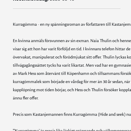
Kurragömma - en ny spänningsroman av författaren till Kastanje
En kvinna anmäls försvunnen av sin exman. Naia Thulin och hennes
visar sig att hon har varit förföljd en tid. I kvinnans telefon hittar
övervakat, manipulerat och förödmjukat sitt offer. Thulin lyckas kop
tillvägagångssättet tycks ha varit likartat. Men vad har en gymn
av Mark Hess som återvänt till Köpenhamn och tillsammans försöker 
kurragömmalek som började en vårdag för mer än 30 år sedan, när e
kapplöpning mot tiden börjar, och Hess och Thulin försöker koppl
ännu fler offer.
Precis som Kastanjemannen finns Kurragömma (Hide and seek) nu s
"'Kurragömma' är precis lika läskigt spännande och välkompone