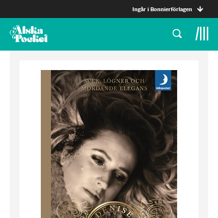
Ingår i Bonnierförlagen