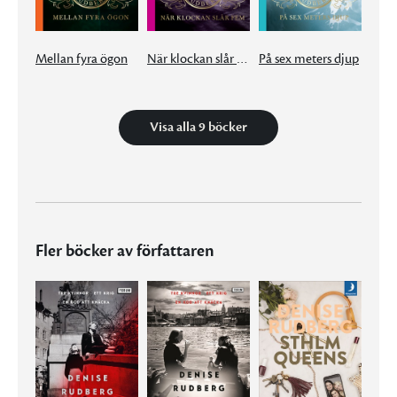
Mellan fyra ögon
När klockan slår fem
På sex meters djup
Visa alla 9 böcker
Fler böcker av författaren