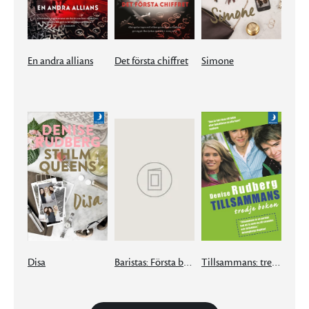
En andra allians
Det första chiffret
Simone
Disa
Baristas: Första boken
Tillsammans: tredje boken