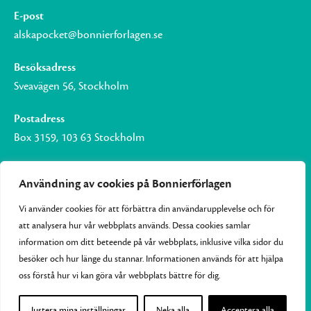
E-post
alskapocket@bonnierforlagen.se
Besöksadress
Sveavägen 56, Stockholm
Postadress
Box 3159, 103 63 Stockholm
Användning av cookies på Bonnierförlagen
Vi använder cookies för att förbättra din användarupplevelse och för
Om Bonnierförlagen
att analysera hur vår webbplats används. Dessa cookies samlar
Cookies
information om ditt beteende på vår webbplats, inklusive vilka sidor du
besöker och hur länge du stannar. Informationen används för att hjälpa
Integritetspolicy
oss förstå hur vi kan göra vår webbplats bättre för dig.
Justera mina inställningar
Neka alla
Acceptera alla