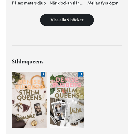
På sex meters djup
När klockan slår fem
Mellan fyra ögon
Visa alla 9 böcker
Sthlmqueens