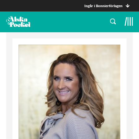
Ingår i Bonnierförlagen