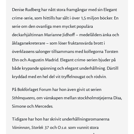
Denise Rudberg har nått stora framgångar med sin Elegant
crime-serie, som hittills har sålt i över 1,5 miljon böcker. En
serie om den ovanliga men mycket populära
deckarhjältinnan Marianne Jidhoff – medelålders änka och
åklagarsekreterare – som löser fruktansvärda brott i
överklassens salonger tillsammans med kollegorna Torsten
Ehn och Augustin Madrid. Elegant crime-serien bjuder på
både krypande spänning och elegant underhållning. Därtill
kryddad med en hel del vit tryffelnougat och rödvin.
På Bokförlaget Forum har hon även givit ut serien
Sthlmqueens
, om vänskapen mellan stockholmstjejerna Disa,
Simone och Mercedes.
Tidigare har hon har skrivit underhållningsromanerna
Väninnan
,
Storlek 37
och
O.s.a.
som vunnit stora