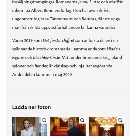
försäljningsframgångar. Romanerna
Jenny S
,
Åse
och
Matilde
utkom på Albert Bonniers förlag. Hon har även skrivit
ungdomstrilogierna
Tillsammans
och
Baristas
, där tre unga
män från skilda uppväxtförhållanden lär känna varandra.
Våren 2019 kom
Det första chiffret
som är första delen i en
spännande historisk romanserie i samma anda som
Hidden
Figures
och
Bletchley Circle
. Mitt under brinnande krig, bland
spioner och fiender, är vänskap och lojalitet avgörande.
Andra delen kommer i maj 2020.
Ladda ner foton