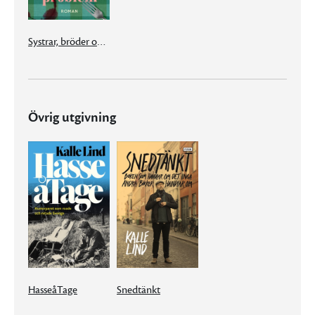
Systrar, bröder och andra problem
Övrig utgivning
HasseåTage
Snedtänkt