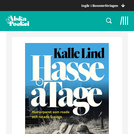
Ingår i Bonnierförlagen