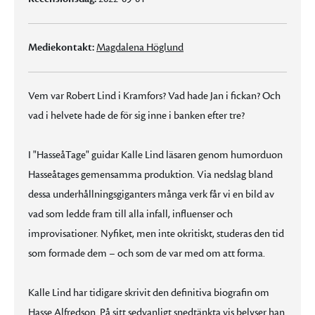
Mediekontakt:
Magdalena Höglund
Vem var Robert Lind i Kramfors? Vad hade Jan i fickan? Och
vad i helvete hade de för sig inne i banken efter tre?
I "HasseåTage" guidar Kalle Lind läsaren genom humorduon
Hasseåtages gemensamma produktion. Via nedslag bland
dessa underhållningsgiganters många verk får vi en bild av
vad som ledde fram till alla infall, influenser och
improvisationer. Nyfiket, men inte okritiskt, studeras den tid
som formade dem – och som de var med om att forma.
Kalle Lind har tidigare skrivit den definitiva biografin om
Hasse Alfredson. På sitt sedvanligt snedtänkta vis belyser han