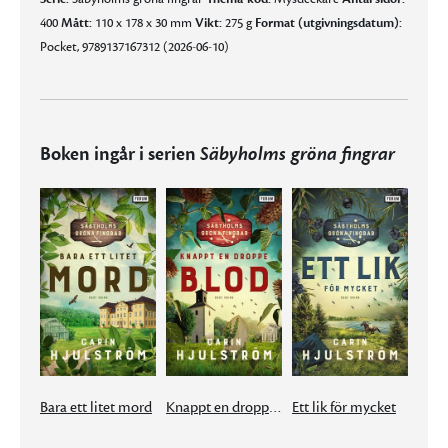
400
Mått:
110 x 178 x 30 mm
Vikt:
275 g
Format (utgivningsdatum):
Pocket, 9789137167312 (2026-06-10)
Boken ingår i serien
Säbyholms gröna fingrar
Bara ett litet mord
Knappt en droppe blod
Ett lik för mycket