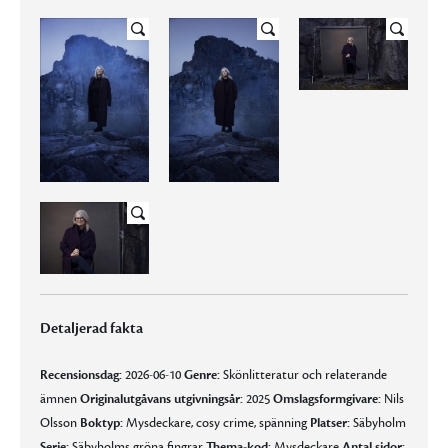
Detaljerad fakta
Recensionsdag:
2026-06-10
Genre:
Skönlitteratur och relaterande
ämnen
Originalutgåvans utgivningsår:
2025
Omslagsformgivare:
Nils
Olsson
Boktyp:
Mysdeckare, cosy crime, spänning
Platser:
Säbyholm
Serie:
Säbyholms gröna fingrar
Thema-kod:
Mysdeckare
Antal sidor: