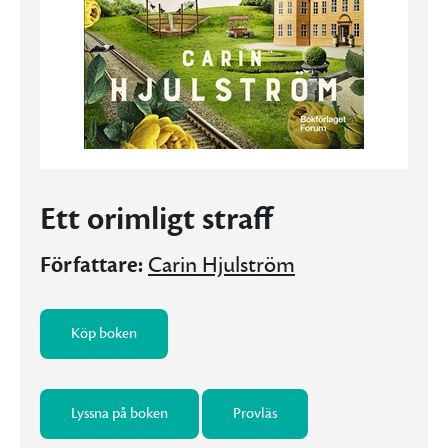
Ett orimligt straff
Författare:
Carin Hjulström
Köp boken
Lyssna på boken
Provläs