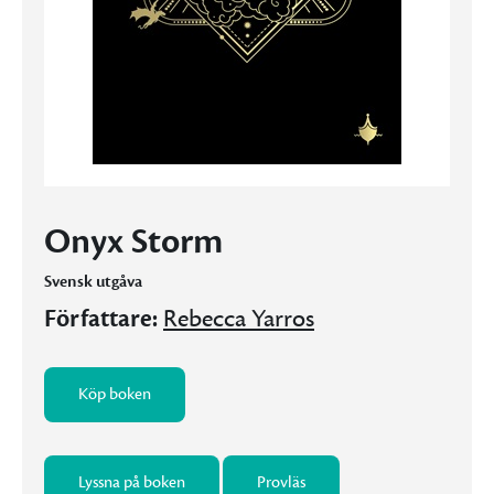
Onyx Storm
Svensk utgåva
Författare:
Rebecca Yarros
Köp boken
Lyssna på boken
Provläs