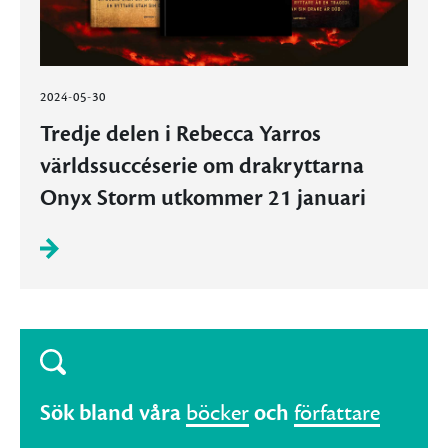
2024-05-30
Tredje delen i Rebecca Yarros
världssuccéserie om drakryttarna
Onyx Storm utkommer 21 januari
Sök bland våra
böcker
och
författare