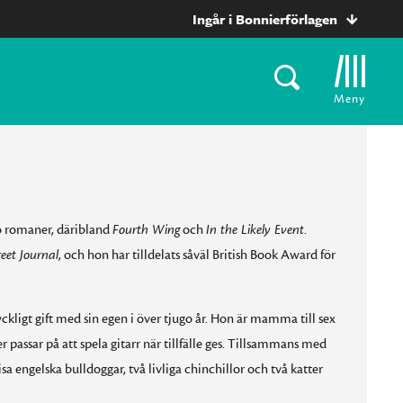
Ingår i Bonnierförlagen
Meny
o romaner, däribland
Fourth Wing
och
In the Likely Event
.
eet Journal
, och hon har tilldelats såväl British Book Award för
lyckligt gift med sin egen i över tjugo år. Hon är mamma till sex
er passar på att spela gitarr när tillfälle ges. Tillsammans med
 engelska bulldoggar, två livliga chinchillor och två katter