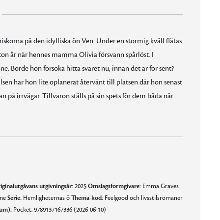
skorna på den idylliska ön Ven. Under en stormig kväll flätas
rton år när hennes mamma Olivia försvann spårlöst. I
 Borde hon försöka hitta svaret nu, innan det är för sent?
vilsen har hon lite oplanerat återvänt till platsen där hon senast
an på irrvägar. Tillvaron ställs på sin spets för dem båda när
iginalutgåvans utgivningsår:
2025
Omslagsformgivare:
Emma Graves
åne
Serie:
Hemligheternas ö
Thema-kod:
Feelgood och livsstilsromaner
um):
Pocket, 9789137167336 (2026-06-10)