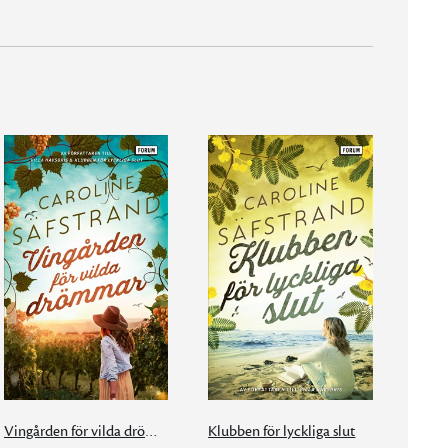
Vingården för vilda drömmar
Klubben för lyckliga slut