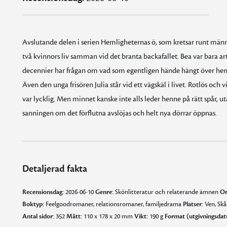
Avslutande delen i serien Hemligheternas ö, som kretsar runt männi
två kvinnors liv samman vid det branta backafallet. Bea var bara a
decennier har frågan om vad som egentligen hände hängt över henne.
Även den unga frisören Julia står vid ett vägskäl i livet. Rotlös och 
var lycklig. Men minnet kanske inte alls leder henne på rätt spår, ut
sanningen om det förflutna avslöjas och helt nya dörrar öppnas.
Detaljerad fakta
Recensionsdag:
2026-06-10
Genre:
Skönlitteratur och relaterande ämnen
Or
Boktyp:
Feelgoodromaner, relationsromaner, familjedrama
Platser:
Ven, Sk
Antal sidor:
352
Mått:
110 x 178 x 20 mm
Vikt:
190 g
Format (utgivningsdat