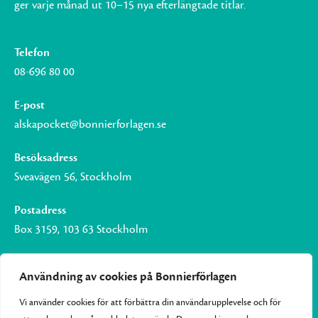
ger varje månad ut 10–15 nya efterlängtade titlar.
Telefon
08-696 80 00
E-post
alskapocket@bonnierforlagen.se
Besöksadress
Sveavägen 56, Stockholm
Postadress
Box 3159, 103 63 Stockholm
Användning av cookies på Bonnierförlagen
Vi använder cookies för att förbättra din användarupplevelse och för
Om Bonnierförlagen