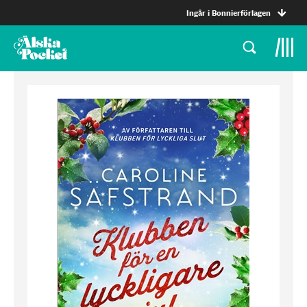
Ingår i Bonnierförlagen