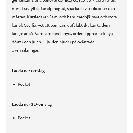
gemensamt: alla behöver de hitta ett sätt att klara av årets
mest kravfyllda familjehögtid, späckad av traditioner och
måsten. Kursledaren Sam, och hans medhjälpare och stora
kärlek Cecilia, vet att pennans kraft faktiskt kan ta dem
längre än så. Vänskapsband knyts, orden öppnar helt nya
dörrar och julen … ja, den bjuder på oväntade
överraskningar.
Ladda ner omslag
Pocket
Ladda ner 3D-omslag
Pocket