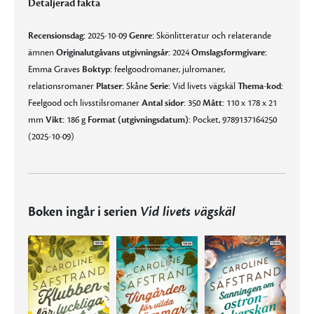
Detaljerad fakta
Recensionsdag:
2025-10-09
Genre:
Skönlitteratur och relaterande
ämnen
Originalutgåvans utgivningsår:
2024
Omslagsformgivare:
Emma Graves
Boktyp:
feelgoodromaner, julromaner,
relationsromaner
Platser:
Skåne
Serie:
Vid livets vägskäl
Thema-kod:
Feelgood och livsstilsromaner
Antal sidor:
350
Mått:
110 x 178 x 21
mm
Vikt:
186 g
Format (utgivningsdatum):
Pocket, 9789137164250
(2025-10-09)
Boken ingår i serien
Vid livets vägskäl