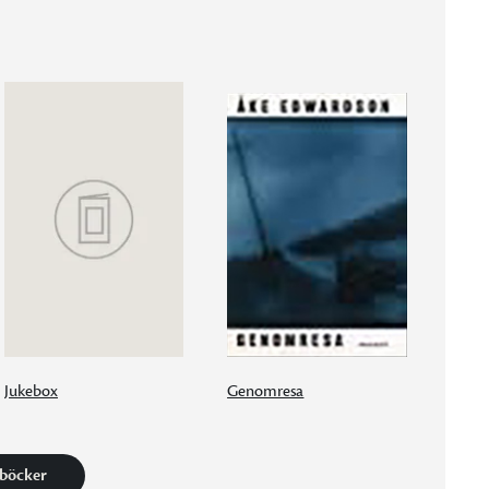
Jukebox
Genomresa
 böcker