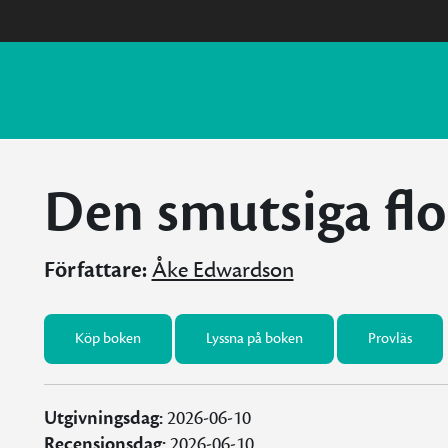
Den smutsiga fl
Författare:
Åke Edwardson
Köp boken
Lyssna på boken
Provläs
Utgivningsdag:
2026-06-10
Recensionsdag:
2026-06-10