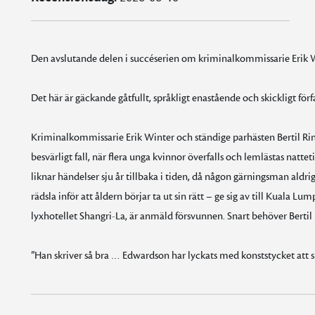
Den avslutande delen i succéserien om kriminalkommissarie Erik 
Det här är gäckande gåtfullt, språkligt enastående och skickligt för
Kriminalkommissarie Erik Winter och ständige parhästen Bertil Ring
besvärligt fall, när flera unga kvinnor överfalls och lemlästas natt
liknar händelser sju år tillbaka i tiden, då någon gärningsman ald
rädsla inför att åldern börjar ta ut sin rätt – ge sig av till Kuala 
lyxhotellet Shangri-La, är anmäld försvunnen. Snart behöver Bertil E
”Han skriver så bra … Edwardson har lyckats med konststycket att 