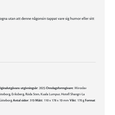
ogna utan att denne någonsin tappat vare sig humor eller sitt
en också ett avsnitt i Malaysia som ångar hetta och – mat.”
ppblandat med en del andra ingredienser, även humor.”
nter vittnar om gott berättarhumör.”
iginalutgåvans utgivningsår:
2025
Omslagsformgivare:
Miroslav
teborg, Eriksberg, Röda Sten, Kuala Lumpur, Hotell Shangri-La
 Göteborg
Antal sidor:
319
Mått:
110 x 178 x 19 mm
Vikt:
170 g
Format