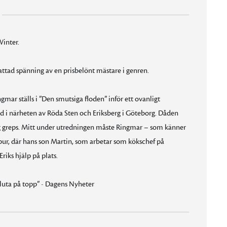
Winter.
fattad spänning av en prisbelönt mästare i genren.
mar ställs i ”Den smutsiga floden” inför ett ovanligt
etid i närheten av Röda Sten och Eriksberg i Göteborg. Dåden
rig greps. Mitt under utredningen måste Ringmar – som känner
Lumpur, där hans son Martin, som arbetar som kökschef på
riks hjälp på plats.
sluta på topp” - Dagens Nyheter