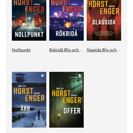
Nollpunkt
Rökridå Blix och Ramm # 2
Slagsida Blix och Ramm # 3