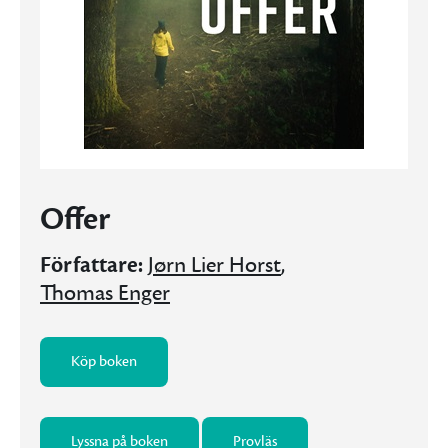
Offer
Författare:
Jørn Lier Horst
,
Thomas Enger
Köp boken
Lyssna på boken
Provläs