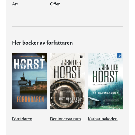
Ärr
Offer
Fler böcker av författaren
Förrädaren
Det innersta rummet
Katharinakoden