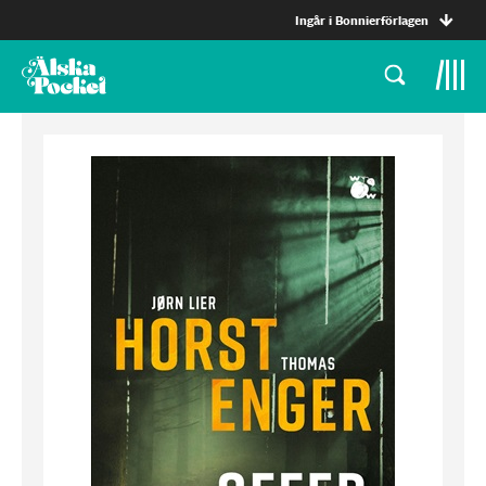
Ingår i Bonnierförlagen