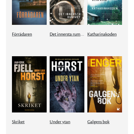
Förrädaren
Det innersta rummet
Katharinakoden
Skriket
Under ytan
Galgens bok