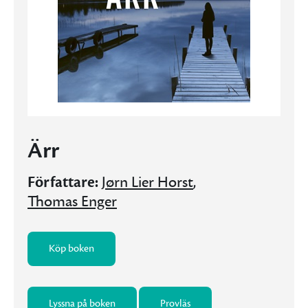
Ärr
Författare:
Jørn Lier Horst
,
Thomas Enger
Köp boken
Lyssna på boken
Provläs