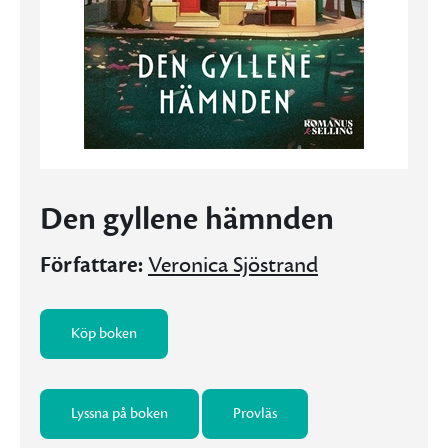
Den gyllene hämnden
Författare:
Veronica Sjöstrand
Köp boken
Lyssna på boken
Provläs