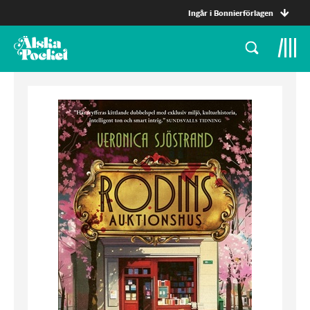
Ingår i Bonnierförlagen