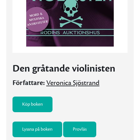
Den gråtande violinisten
Författare:
Veronica Sjöstrand
Köp boken
Lyssna på boken
Provläs