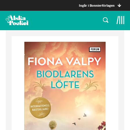
Ingår i Bonnierförlagen