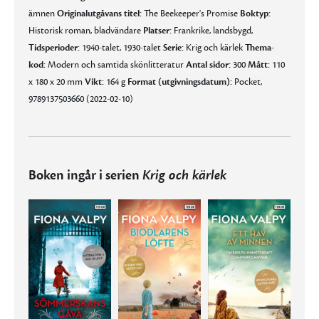
ämnen
Originalutgåvans titel:
The Beekeeper's Promise
Boktyp:
Historisk roman, bladvändare
Platser:
Frankrike, landsbygd,
Tidsperioder:
1940-talet, 1930-talet
Serie:
Krig och kärlek
Thema-
kod:
Modern och samtida skönlitteratur
Antal sidor:
300
Mått:
110
x 180 x 20 mm
Vikt:
164 g
Format (utgivningsdatum):
Pocket,
9789137503660 (2022-02-10)
Boken ingår i serien
Krig och kärlek