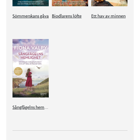
Sömmerskans gåva
Biodlarens löfte
Ett hav av minnen
Sångfågelns hemlighet