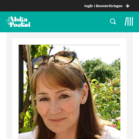
Ingår i Bonnierförlagen