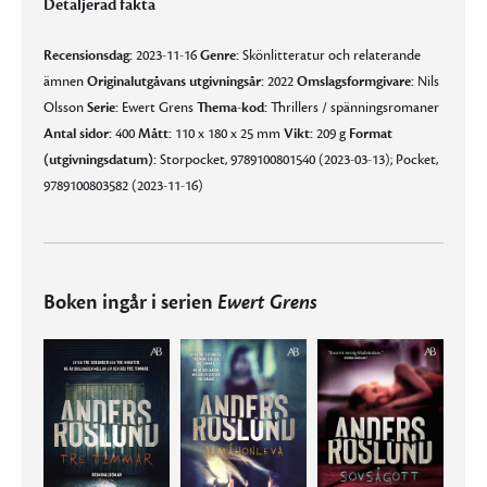
Detaljerad fakta
Recensionsdag:
2023-11-16
Genre:
Skönlitteratur och relaterande
ämnen
Originalutgåvans utgivningsår:
2022
Omslagsformgivare:
Nils
Olsson
Serie:
Ewert Grens
Thema-kod:
Thrillers / spänningsromaner
Antal sidor:
400
Mått:
110 x 180 x 25 mm
Vikt:
209 g
Format
(utgivningsdatum):
Storpocket, 9789100801540 (2023-03-13); Pocket,
9789100803582 (2023-11-16)
Boken ingår i serien
Ewert Grens