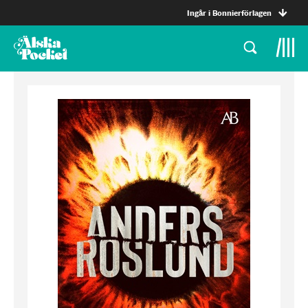
Ingår i Bonnierförlagen