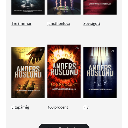
Tre timmar
Jamåhonleva
Sovsågott
Litapåmig
100 procent
Fly