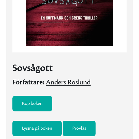
Sovsågott
Författare:
Anders Roslund
Köp boken
Lyssna på boken
Provläs