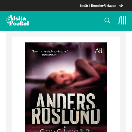
Ingår i Bonnierförlagen