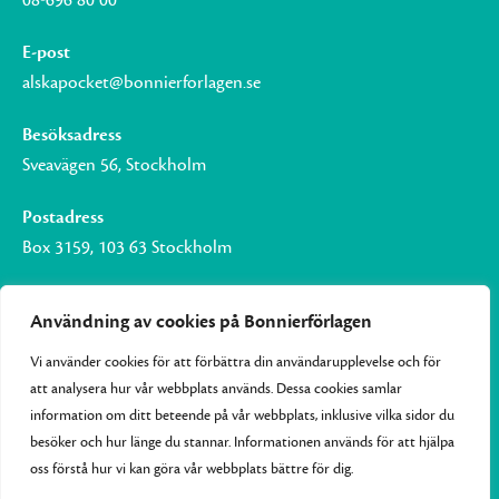
08-696 80 00
E-post
alskapocket@bonnierforlagen.se
Besöksadress
Sveavägen 56, Stockholm
Postadress
Box 3159, 103 63 Stockholm
Användning av cookies på Bonnierförlagen
Vi använder cookies för att förbättra din användarupplevelse och för
Om Bonnierförlagen
att analysera hur vår webbplats används. Dessa cookies samlar
Cookies
information om ditt beteende på vår webbplats, inklusive vilka sidor du
besöker och hur länge du stannar. Informationen används för att hjälpa
Integritetspolicy
oss förstå hur vi kan göra vår webbplats bättre för dig.