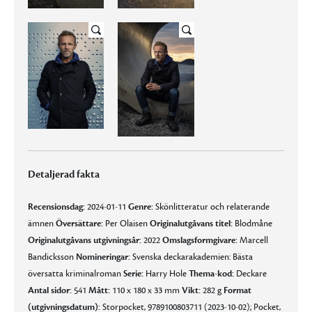
Detaljerad fakta
Recensionsdag:
2024-01-11
Genre:
Skönlitteratur och relaterande
ämnen
Översättare:
Per Olaisen
Originalutgåvans titel:
Blodmåne
Originalutgåvans utgivningsår:
2022
Omslagsformgivare:
Marcell
Bandicksson
Nomineringar:
Svenska deckarakademien: Bästa
översatta kriminalroman
Serie:
Harry Hole
Thema-kod:
Deckare
Antal sidor:
541
Mått:
110 x 180 x 33 mm
Vikt:
282 g
Format
(utgivningsdatum):
Storpocket, 9789100803711 (2023-10-02); Pocket,