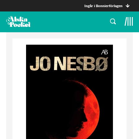
Ingår i Bonnierförlagen