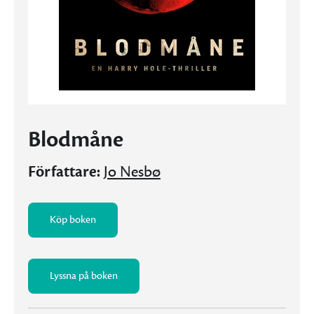
Blodmåne
Författare:
Jo Nesbø
Köp boken
Lyssna på boken