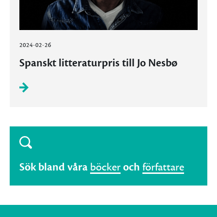
2024-02-26
Spanskt litteraturpris till Jo Nesbø
Sök bland våra
böcker
och
författare