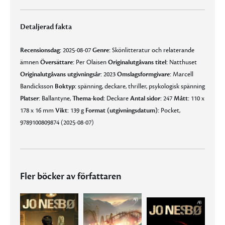
Detaljerad fakta
Recensionsdag:
2025-08-07
Genre:
Skönlitteratur och relaterande
ämnen
Översättare:
Per Olaisen
Originalutgåvans titel:
Natthuset
Originalutgåvans utgivningsår:
2023
Omslagsformgivare:
Marcell
Bandicksson
Boktyp:
spänning, deckare, thriller, psykologisk spänning
Platser:
Ballantyne,
Thema-kod:
Deckare
Antal sidor:
247
Mått:
110 x
178 x 16 mm
Vikt:
139 g
Format (utgivningsdatum):
Pocket,
9789100809874 (2025-08-07)
Fler böcker av författaren