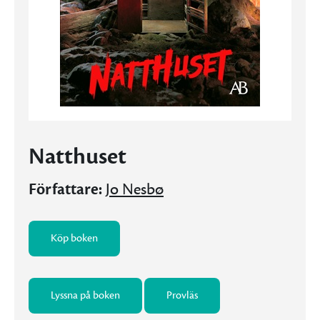
Natthuset
Författare:
Jo Nesbø
Köp boken
Lyssna på boken
Provläs