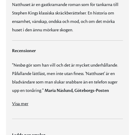
Natthuset är en gastkramande roman som för tankarna till
Stephen Kings klassiska skräckberättelser. En historia om
ensamhet, vänskap, ondska och mod, och om det mörka
huset i den ännu mörkare skogen.
Recensioner
"Nesbø gör som han vill och det är mycket underhållande.
Påfallande lättläst, men inte utan finess. 'Natthuset' är en
bladvändare som man slukar snabbare än en telefon suger
upp en tonåring."
Maria Näslund, Göteborgs-Posten
"Nesbø gör som han vill och det är mycket underhållande. Påfallande lättläst, men inte utan finess. 'Natthuset' är en bladvändare som man slukar snabbare än en telefon suger upp en tonåring."
Visa mer