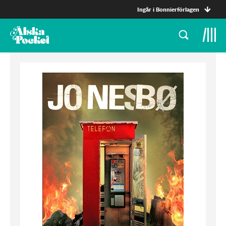
Ingår i Bonnierförlagen