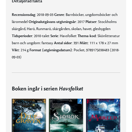
Detaljerad fakta
Recensionsdag:
2018-09-03
Genre:
Barnböcker, ungdomsböcker och
läromedel
Originalutgåvans utgivningsår:
2017
Platser:
Stockholms
skärgård, Harö, Runmarö, skärgården, skolan, havet, glesbygden
Tidsperioder:
2010-talet
Serie:
Havsfolket
Thema-kod:
Skönlitteratur
barn och ungdom: fantasy
Antal sidor:
391
Mått:
111 x 178 x 27 mm
Vikt:
214 g
Format (utgivningsdatum):
Pocket, 9789175038483 (2018-
09-03)
Boken ingår i serien
Havsfolket