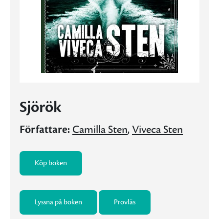
Sjörök
Författare:
Camilla Sten
,
Viveca Sten
Köp boken
Lyssna på boken
Provläs