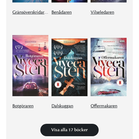
Gränsöverskridaren
Benådaren
Vilseledaren
Botgöraren
Dalskuggan
Offermakaren
Visa alla 17 böcker