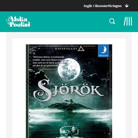
Ingår i Bonnierförlagen